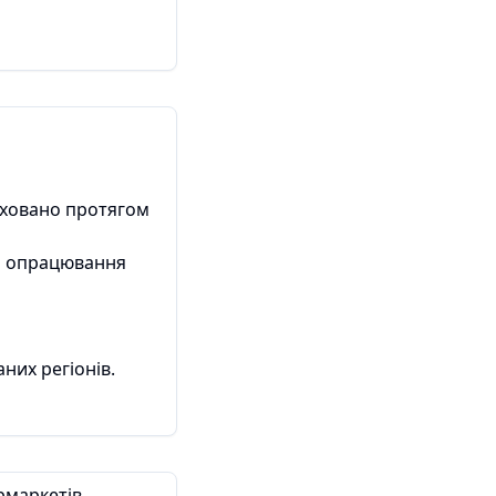
аховано протягом
ви опрацювання
них регіонів.
рмаркетів.