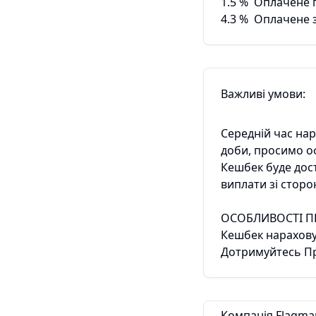
1.5
%
Оплачене 
4.3
%
Оплачене 
Важливі умови:
Середній час на
доби, просимо 
Кешбек буде дос
виплати зі стор
ОСОБЛИВОСТІ П
Кешбек нараховує
Дотримуйтесь Пр
Компанія Flagma