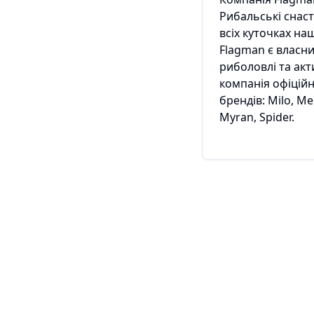
Рибальські снас
всіх куточках наш
Flagman є власн
риболовлі та акти
компанія офіційн
брендів: Milo, Me
Myran, Spider.