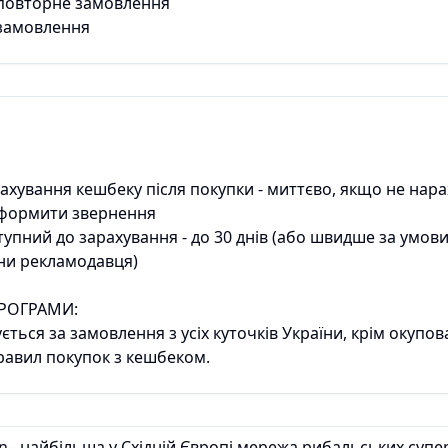
повторне замовлення
замовлення
рахування кешбеку після покупки - миттєво, якщо не нар
оформити звернення
тупний до зарахування - до 30 днів (або швидше за умо
они рекламодавця)
РОГРАМИ:
ться за замовлення з усіх куточків України, крім окупова
авил покупок з кешбеком.
n– найбільша у Східній Європі мережа рибальських супе