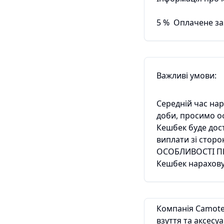
5
%
Оплачене з
Важливі умови:
Середній час на
доби, просимо 
Кешбек буде дос
виплати зі стор
ОСОБЛИВОСТІ П
Кешбек нараховує
Компанія Camotec
взуття та аксесу