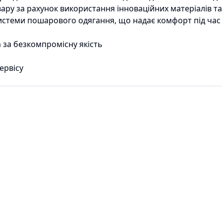
вару за рахунок використання інноваційних матеріалів та
стеми пошарового одягання, що надає комфорт під час
 за безкомпромісну якість
а
ервісу
E-premiya (c) 2024