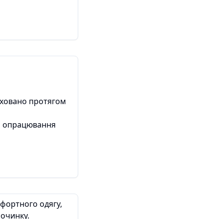
аховано протягом
ви опрацювання
мфортного одягу,
починку.