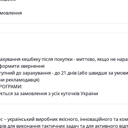
амовлення
рахування кешбеку після покупки - миттєво, якщо не нар
оформити звернення
тупний до зарахування - до 21 днів (або швидше за умо
они рекламодавця)
РОГРАМИ:
ться за замовлення з усіх куточків України
 – український виробник якісного, інноваційного та ко
арів для виконання тактичних задач та для активного від