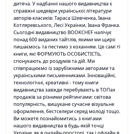
дитяча. У надбанні нашого видавництва є
справжні шедеври української літератури
авторів-класиків: Тараса Шевченка, Івана
Котляревського, Лесі Українки, Івана Франка.
Сьогодні видавництво BOOKCHEF налічує
понад 600 виданих тайтлів, якими ми щиро
пишаємось та пестимо з коханням. Це самі ті
книги, які ФОРМУЮТЬ ОСОБИСТІСТЬ,
спонукають до роздумів та дій. Ми
співпрацюємо із зарубіжними авторами та
українськими письменниками. Інноваційні,
технологічні, креативні - тому книги
видавництва завжди перебувають в ТОПах
продажів за різними рейтингами: світова
популярність, вишукане сучасне візуальне
оформлення, бестселери серед молоді тощо.
Ви можете познайомитись з книгами
нашого видавництва в будь-якій точці
України, як в онлайн-просторі, так і офлайн в